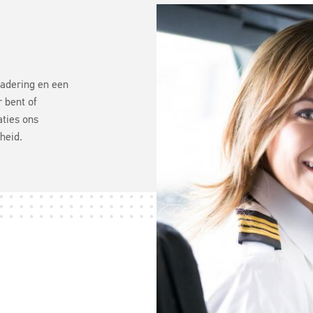
nadering en een
r bent of
aties ons
heid.