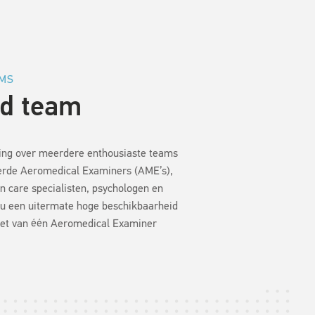
AMS
id team
ing over meerdere enthousiaste teams
eerde Aeromedical Examiners (AME’s),
n care specialisten, psychologen en
 u een uitermate hoge beschikbaarheid
iet van één Aeromedical Examiner