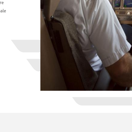
re
nale