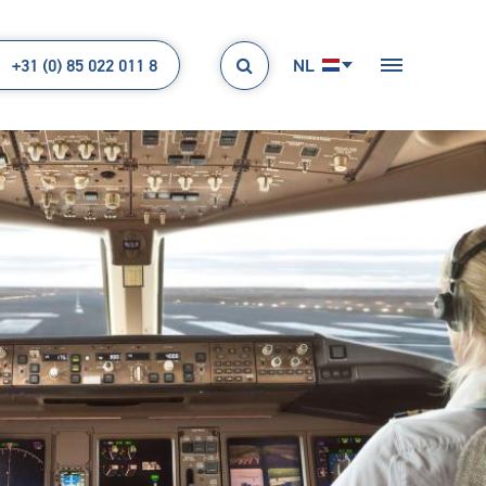
+31 (0) 85 022 011 8
NL
