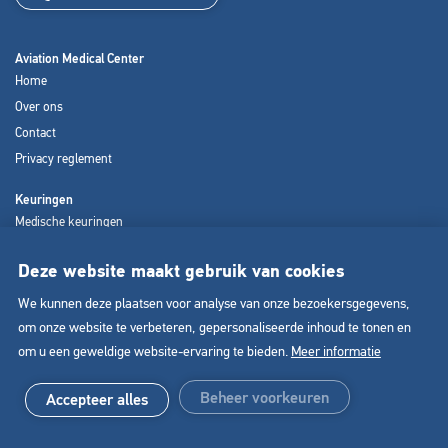
Aviation Medical Center
Home
Over ons
Contact
Privacy reglement
Keuringen
Medische keuringen
Psychologische keuringen
Deze website maakt gebruik van cookies
Coaching en loopbaanbegeleiding
We kunnen deze plaatsen voor analyse van onze bezoekersgegevens,
om onze website te verbeteren, gepersonaliseerde inhoud te tonen en
om u een geweldige website-ervaring te bieden.
Meer informatie
© Copyright 2026 Aviation Medical Center
Alle rechten voorbehouden
Beheer voorkeuren
Accepteer alles
+31 (0) 85 022 011 8